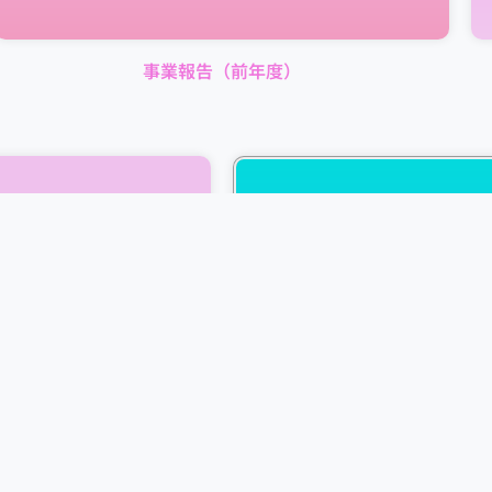
事業報告（前年度）
ヘルパー
訪問ヘルパー・ガイドヘルパーど
資格が無い方はお気軽にお問合せ
ブランクのある方でもOK.慣れる
障害者支援の経験がなくても活躍
てみませんか？
ご案内はコチラ