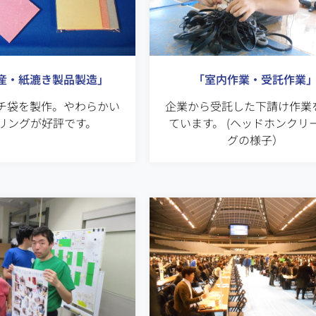
「室内作業・受託作業
産・紙漉き製品製造」
企業から受託した下請け作業
チ袋を製作。やわらかい
ています。 (ヘッドホンクリ
リングが好評です。
グの様子）