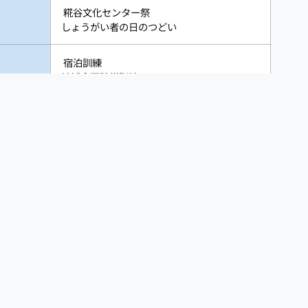
糀谷文化センター祭
しょうがい者の日のつどい
宿泊訓練
地域合同防災訓練
新年会・成人を祝う会