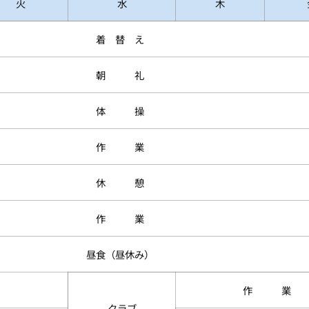
火
水
木
着 替 え
朝 礼
体 操
作 業
休 憩
作 業
昼食（昼休み）
作 業
クラブ