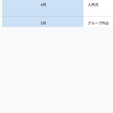
4月
入所式
5月
グループ外出
6月
グループ外出
7月
グループ外出
8月
特養糀谷合同ふ
9月