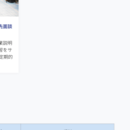
先面談
業説明
習をサ
定期的